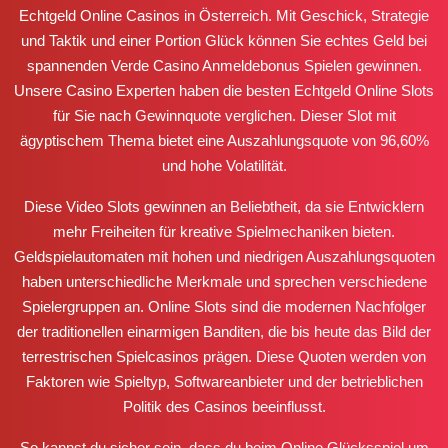
Echtgeld Online Casinos in Österreich. Mit Geschick, Strategie
und Taktik und einer Portion Glück können Sie echtes Geld bei
spannenden
Verde Casino Anmeldebonus
Spielen gewinnen.
Unsere Casino Experten haben die besten Echtgeld Online Slots
für Sie nach Gewinnquote verglichen. Dieser Slot mit
ägyptischem Thema bietet eine Auszahlungsquote von 96,60%
und hohe Volatilität.
Diese Video Slots gewinnen an Beliebtheit, da sie Entwicklern
mehr Freiheiten für kreative Spielmechaniken bieten.
Geldspielautomaten mit hohen und niedrigen Auszahlungsquoten
haben unterschiedliche Merkmale und sprechen verschiedene
Spielergruppen an. Online Slots sind die modernen Nachfolger
der traditionellen einarmigen Banditen, die bis heute das Bild der
terrestrischen Spielcasinos prägen. Diese Quoten werden von
Faktoren wie Spieltyp, Softwareanbieter und der betrieblichen
Politik des Casinos beeinflusst.
So kannst du sicher sein, dass du beim Online Glücksspiel um