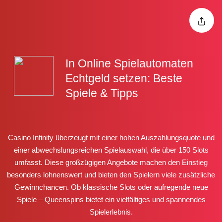
In Online Spielautomaten
Echtgeld setzen: Beste
Spiele & Tipps
Casino Infinity überzeugt mit einer hohen Auszahlungsquote und
einer abwechslungsreichen Spielauswahl, die über 150 Slots
umfasst. Diese großzügigen Angebote machen den Einstieg
besonders lohnenswert und bieten den Spielern viele zusätzliche
Gewinnchancen. Ob klassische Slots oder aufregende neue
Spiele – Queenspins bietet ein vielfältiges und spannendes
Spielerlebnis.