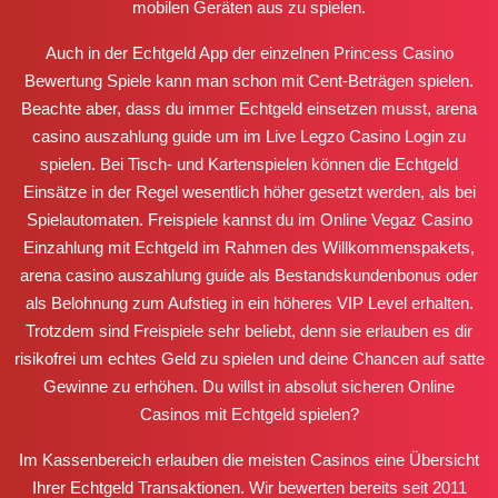
mobilen Geräten aus zu spielen.
Auch in der Echtgeld App der einzelnen
Princess Casino
Bewertung
Spiele kann man schon mit Cent-Beträgen spielen.
Beachte aber, dass du immer Echtgeld einsetzen musst,
arena
casino auszahlung guide
um im Live
Legzo Casino Login
zu
spielen. Bei Tisch- und Kartenspielen können die Echtgeld
Einsätze in der Regel wesentlich höher gesetzt werden, als bei
Spielautomaten. Freispiele kannst du im Online
Vegaz Casino
Einzahlung
mit Echtgeld im Rahmen des Willkommenspakets,
arena casino auszahlung guide
als Bestandskundenbonus oder
als Belohnung zum Aufstieg in ein höheres VIP Level erhalten.
Trotzdem sind Freispiele sehr beliebt, denn sie erlauben es dir
risikofrei um echtes Geld zu spielen und deine Chancen auf satte
Gewinne zu erhöhen. Du willst in absolut sicheren Online
Casinos mit Echtgeld spielen?
Im Kassenbereich erlauben die meisten Casinos eine Übersicht
Ihrer Echtgeld Transaktionen. Wir bewerten bereits seit 2011